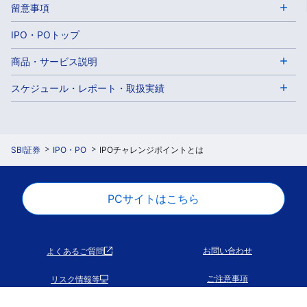
留意事項
＜募集全般に関するご注意事項＞
IPO・POトップ
募集等に係る株券等の顧客への配分に係る基本方針につい
ては
こちら
をご確認ください。
商品・サービス説明
下記は当社における募集要項（予定日程）です。また、日
新規上場株式（IPO）とは？
スケジュール・レポート・取扱実績
程・条件その他の情報は変更となる場合がございます。
ブックビルディング・購入意思表示受付期間中でも「
定
ブックビルディングお申込み方法
新規上場スケジュール
期・臨時システムメンテナンス
」の時間帯は、受付できない
当選確認・購入意思表示方法
新規上場株式レポート
場合がございます。
SBI証券
IPO・PO
IPOチャレンジポイントとは
IPOチャレンジポイントの詳細はこちら
取扱実績
＜ブックビルディングのお申込みについて＞
ストライクプライスとは、具体的な価格を示すものではな
過去の申込履歴
く、どのような価格で決定しても購入意思がある事を示す
PCサイトはこちら
価格となります。
ブックビルディングにご参加の際は、「
新規上場株式ブック
ビルディング参加方法
」「
公募増資・売出ブックビルディン
お問い合わせ
よくあるご質問
グ参加方法
」を必ずご確認ください。また、あらかじめ電子
交付サービスに承諾していただく必要がございます。
ご注意事項
リスク情報等
ブックビルディングご参加の際は、当該企業の目論見書を
ご確認ください。