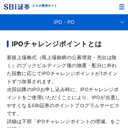
スマホ専
用サイト
IPO・PO
IPO・PO トップ
IPOチャレンジポイントとは
新規上場株式（IPO）とは？
新規上場株式（既上場銘柄の公募増資・売出は除
ブックビルディングお申込み方法
く）のブックビルディング後の抽選・配分に外れ
た回数に応じてIPOチャレンジポイントが1ポイン
当選確認・購入意思表示方法
トずつ加算されます。
次回以降のIPOお申し込み時に、IPOチャレンジポ
IPOチャレンジポイント詳細
イントをご使用いただくことにより、IPOが当選し
新規上場スケジュール
やすくなるSBI証券のポイントプログラムサービス
です。
新規上場株式レポート
詳細は下部「IPOチャレンジポイントの増減」をご